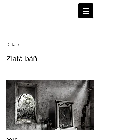
< Back
Zlatá báň